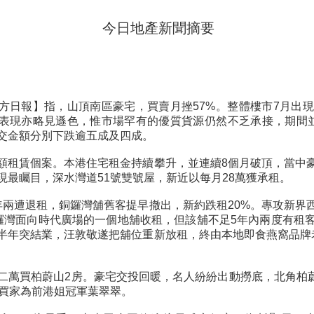
今日地產新聞摘要
方日報】指，山頂南區豪宅，買賣月挫57%。整體樓市7月出
表現亦略見遜色，惟市場罕有的優質貨源仍然不乏承接，期間
交金額分別下跌逾五成及四成。
額租賃個案。本港住宅租金持續攀升，並連續8個月破頂，當中
現最矚目，深水灣道51號雙號屋，新近以每月28萬獲承租。
年兩遭退租，銅鑼灣舖舊客提早撤出，新約跌租20%。專攻新界
鑼灣面向時代廣場的一個地舖收租，但該舖不足5年內兩度有租
半年突結業，汪敦敬遂把舖位重新放租，終由本地即食燕窩品牌
二萬買柏蔚山2房。豪宅交投回暖，名人紛紛出動撈底，北角柏蔚山
新買家為前港姐冠軍葉翠翠。