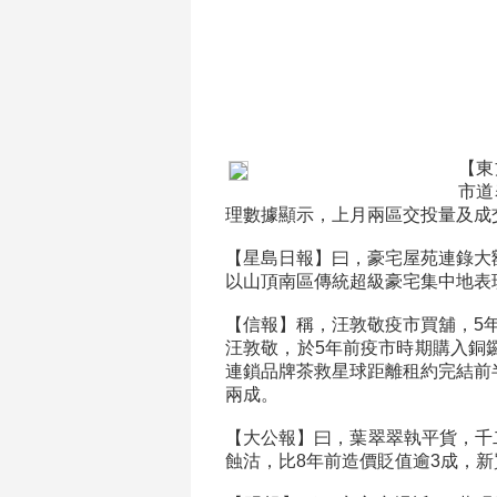
【東
市道
理數據顯示，上月兩區交投量及成
【星島日報】曰，豪宅屋苑連錄大
以山頂南區傳統超級豪宅集中地表
【信報】稱，汪敦敬疫市買舖，5
汪敦敬，於5年前疫市時期購入銅
連鎖品牌茶救星球距離租約完結前
兩成。
【大公報】曰，葉翠翠執平貨，千
蝕沽，比8年前造價貶值逾3成，