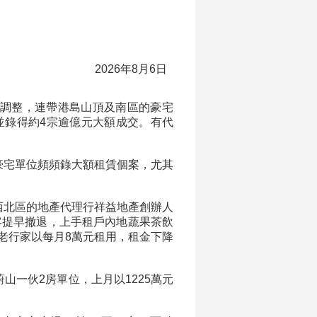
2026年8月6日
現調整，連帶港島山頂及南區的豪宅
並錄得約4宗逾億元大額成交。有代
豪宅單位頻頻錄大額租賃個案，尤其
西北區的地產代理行祥益地產創辦人
客提早撤退，上手租戶內地蔬果茶飲
老行家以每月8萬元租用，租金下降
一伙2房單位，上月以1225萬元