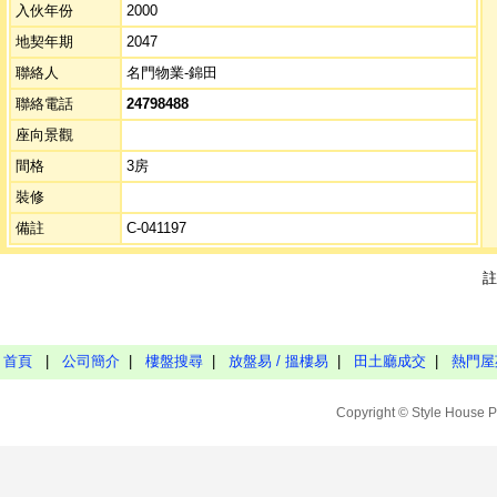
入伙年份
2000
地契年期
2047
聯絡人
名門物業-錦田
聯絡電話
24798488
座向景觀
間格
3房
裝修
備註
C-041197
註
首頁
|
公司簡介
|
樓盤搜尋
|
放盤易 / 搵樓易
|
田土廳成交
|
熱門屋
Copyright © Style House P