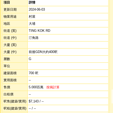
項目
詳情
更新日期
2024-06-03
物業用途
村屋
地區
大埔
街道 (英)
TING KOK RD
街道 (中)
汀角路
大廈 (英)
大廈 (中)
前後GDN大約400呎
層數
G
單位
建築面積
700 呎
實用面積
--
售價
5.000百萬
按揭計算
出租價
--
呎售(建築/實用)
$7,143 / --
呎租(建築/實用)
-- / --